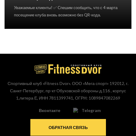
Уважаемые клиенты! ✅ Спешим сообщить, что с 4 марта
посещение клуба вновь возможно без QR-кода.
Спортивный клуб «Fitness Dvor». ООО «Мега спорт» 192012, г.
Санкт-Петербург, пр-кт Обуховской обороны д.116 , корпус
1,литера Е, ИНН 7811399741, ОГРН: 1089847082269
Вконтакте
Telegram
ОБРАТНАЯ СВЯЗЬ